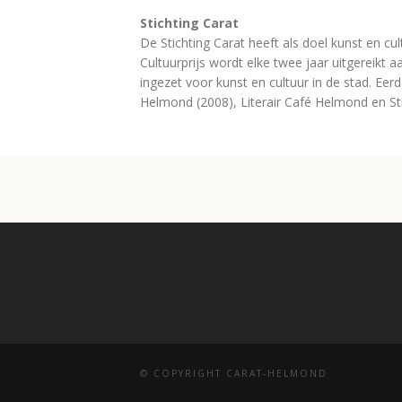
Stichting Carat
De Stichting Carat heeft als doel kunst en cu
Cultuurprijs wordt elke twee jaar uitgereikt 
ingezet voor kunst en cultuur in de stad. Ee
Helmond (2008), Literair Café Helmond en 
Copyright 2020 Carat Helmond | Alle informatie
dan naar secretariaat@carat-helmond.nl
© COPYRIGHT CARAT-HELMOND