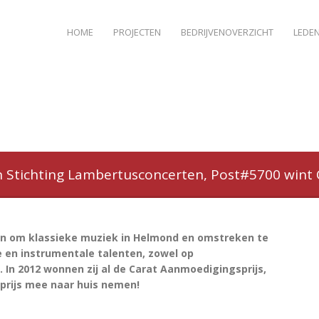
HOME
PROJECTEN
BEDRIJVENOVERZICHT
LEDE
an Stichting Lambertusconcerten, Post#5700 wint
 in om klassieke muziek in Helmond en omstreken te
e en instrumentale talenten, zowel op
. In 2012 wonnen zij al de Carat Aanmoedigingsprijs,
rprijs mee naar huis nemen!