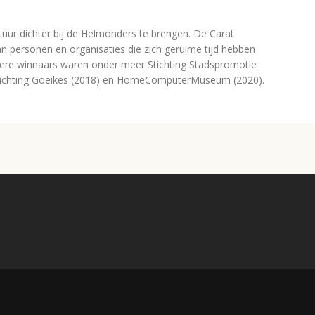
ltuur dichter bij de Helmonders te brengen. De Carat
aan personen en organisaties die zich geruime tijd hebben
rdere winnaars waren onder meer Stichting Stadspromotie
Stichting Goeikes (2018) en HomeComputerMuseum (2020).
 op deze site is aangeleverd door de betrokken partijen en gesponsord d