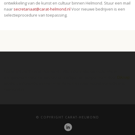
ontwikkeling van de kunst en cultuur binnen Helmond. Stuur een mail
naar
secretariaat@carat-helmond.nl
Voor nieuwe bedrijven is een
selectieprocedure van toepassing.
Copyright 2020 Carat Helmond | Alle informatie op deze site is
aangeleverd door de betrokken partijen en gesponsord door
Diksap
.
Mocht u informatie missen mail deze dan naar secretariaat@carat-
helmond.nl
© COPYRIGHT CARAT-HELMOND